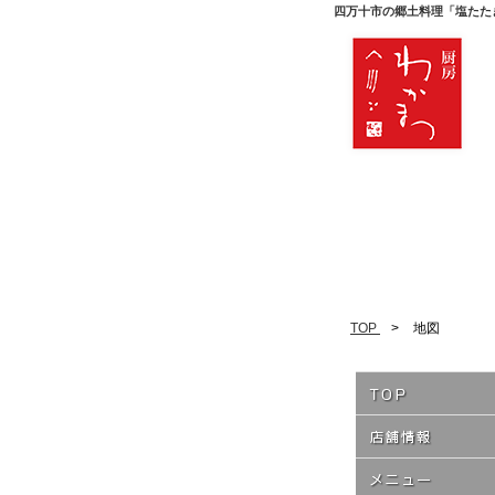
四万十市の郷土料理「塩たた
TOP
>
地図