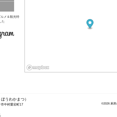
うぼうわかまつ）
©2026 厨房わ
万十市中村愛宕町17
1